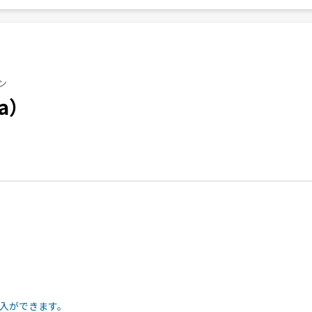
ン
na）
入ができます。