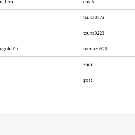
m_hon
daia5
tsuna0223
tsuna0223
regolu917
namazu526
kaon
gotti