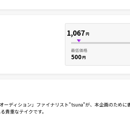
1,067
円
最低価格
500
円
ー発掘オーディション」ファイナリスト"tsuna"が、本企画のた
れる貴重なテイクです。