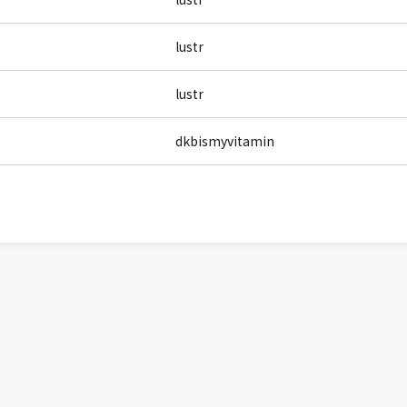
lustr
lustr
dkbismyvitamin