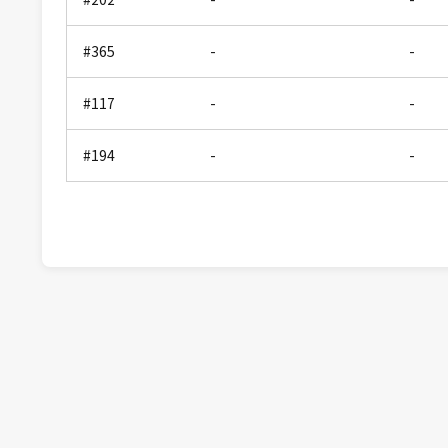
#365
-
-
#117
-
-
#194
-
-