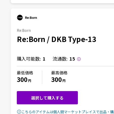
Re:Born
Re:Born
Re:Born / DKB Type-13
購入可能数:
1
流通数:
15
最低価格
最高価格
300
300
円
円
選択して購入する
こちらのアイテムは個人間マーケットプレイスで出品・購