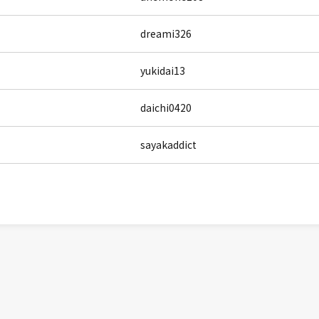
dreami326
yukidai13
daichi0420
sayakaddict