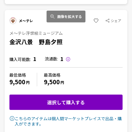
画像を拡大する
メ～テレ
シェア
メ～テレ浮世絵ミュージアム
金沢八景 野島夕照
1
1
流通数:
購入可能数:
最低価格
最高価格
9,500
9,500
円
円
選択して購入する
こちらのアイテムは個人間マーケットプレイスで出品・購
入ができます。