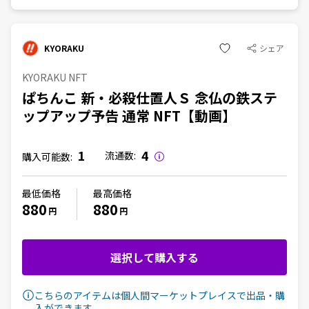
KYORAKU
シェア
KYORAKU NFT
ぱちんこ 新・必殺仕置人Ｓ 念仏の鉄ステ
ップアップ予告 通常 NFT【動画】
1
4
流通数:
購入可能数:
最低価格
最高価格
880
880
円
円
選択して購入する
こちらのアイテムは個人間マーケットプレイスで出品・購
入ができます。