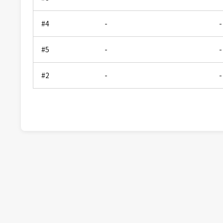
#4
-
-
#5
-
-
#2
-
-