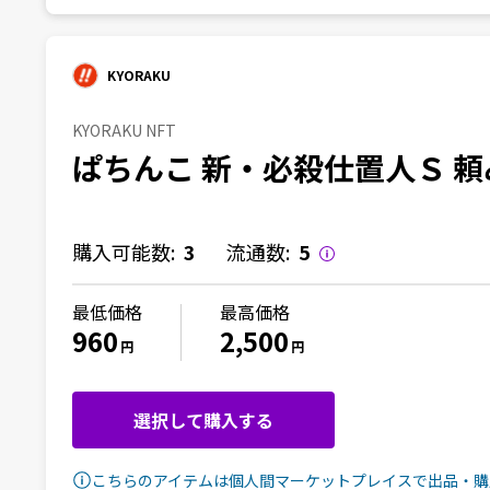
KYORAKU
KYORAKU NFT
ぱちんこ 新・必殺仕置人Ｓ 頼
購入可能数:
3
流通数:
5
最低価格
最高価格
960
2,500
円
円
選択して購入する
こちらのアイテムは個人間マーケットプレイスで出品・購