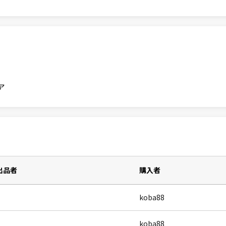
ア
出品者
購入者
koba88
koba88