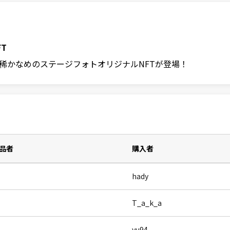
T
凰稀かなめのステージフォトオリジナルNFTが登場！
品者
購入者
hady
T_a_k_a
yu94