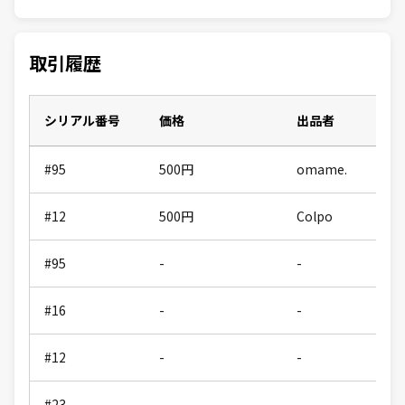
取引履歴
シリアル番号
価格
出品者
#95
500
円
omame.
#12
500
円
Colpo
#95
-
-
#16
-
-
#12
-
-
#23
-
-