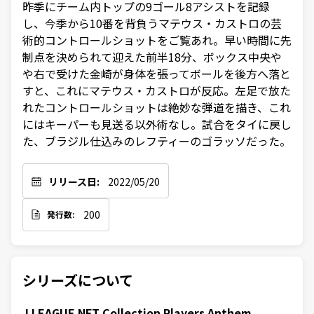
昨季にチーム内トップの9ゴール8アシストを記録
し、今季から10番を背負うマテウス・カストロの芸
術的コントロールショットをご覧あれ。早い時間に先
制点を決められて迎えた前半18分、ボックス中央や
や右で受けた金崎が身体を張ってボールを後方へ落と
すと、これにマテウス・カストロが反応。左足で放た
れたコントロールショットは絶妙な弾道を描き、これ
にはキーパーも見送る以外術なし。試合をタイに戻し
た、ブラジル仕込みのレフティーのゴラッソだった。
リリース日:
2022/05/20
200
発行数:
シリーズについて
J.LEAGUE NFT Collection Players Anthem