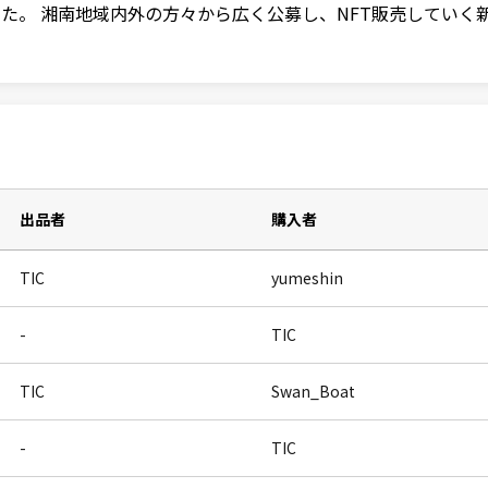
た。 湘南地域内外の方々から広く公募し、NFT販売していく
出品者
購入者
TIC
yumeshin
-
TIC
TIC
Swan_Boat
-
TIC