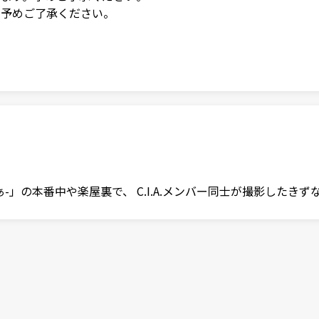
。予めご了承ください。
戦祭 きずなぁ-」の本番中や楽屋裏で、 C.I.A.メンバー同士が撮影し