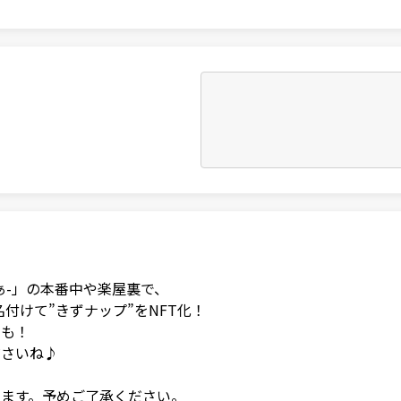
きずなぁ-」の本番中や楽屋裏で、

付けて”きずナップ”をNFT化！

も！

さいね♪

ます。予めご了承ください。
