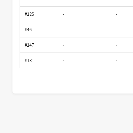
#125
-
-
#46
-
-
#147
-
-
#131
-
-