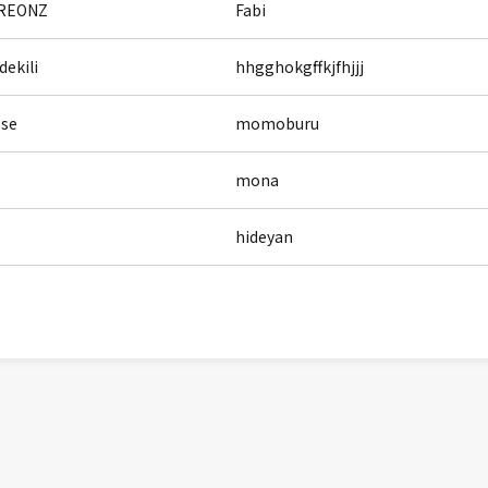
REONZ
Fabi
dekili
hhgghokgffkjfhjjj
ose
momoburu
mona
hideyan