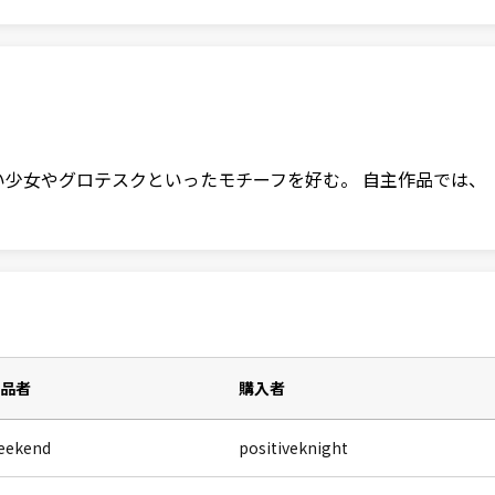
 可愛い少女やグロテスクといったモチーフを好む。 自主作品で
品者
購入者
eekend
positiveknight