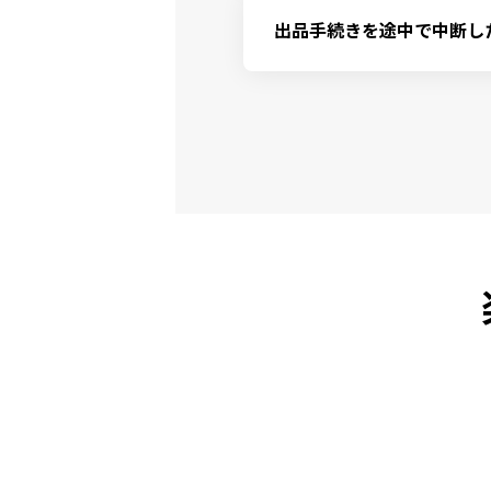
＜みんなのチケットから各サー
マイページ「取引履歴」の該当
楽天イーグルス … 試合日の前日
出品手続きを途中で中断し
ただけます。
ヴィッセル神戸 … 試合日の2日
出品中にページを閉じてしまっ
出品取り下げは、チケット詳細
してください。

・会員登録の途中で中断された
詳細な手順は「
NFTチケット 
・会員登録 電話番号認証の途
      └会員登録をもう一度最初から行ってください。

      トップページの右上にある[ログイン・会員登録]を押して会員登録を行ってください。

・会員登録完了後に中断された
       └
マイコレクション
から対