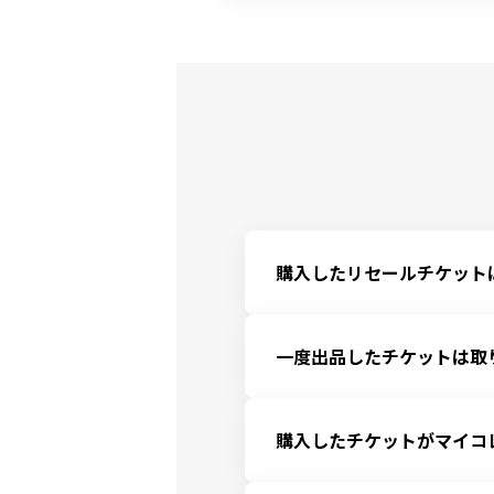
購入したリセールチケット
リセール期間内は、みんなのチケ
これは、チケットの所有権を示
一度出品したチケットは取
その後、以下の転送日に各サー
されることをご確認ください。

リセール出品はいつでも取り下
ただし、一度各サービスからみ
＜みんなのチケットから各サー
購入したチケットがマイコ
ん。

楽天イーグルス … 試合日の前日
ヴィッセル神戸 … 試合日の2日
トークン移転に時間がかかって