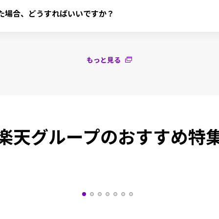
ビスへのチケット転送日＞

チケットのステータスが「取引完了」になりましたら、購入したチケッ


た場合、どうすればいいですか？
前

た等で手続きを中断された場合、以下のとおり手続きを再開してください
ページの「保有中のトークン」にある[編集する］で出品編集画面を表示
場合
もっと見る
リセールガイド
」で確認できます。
中で中断された場合
場合
象のチケットを選択して出品手続きを再開してください。
楽天グループのおすすめ特