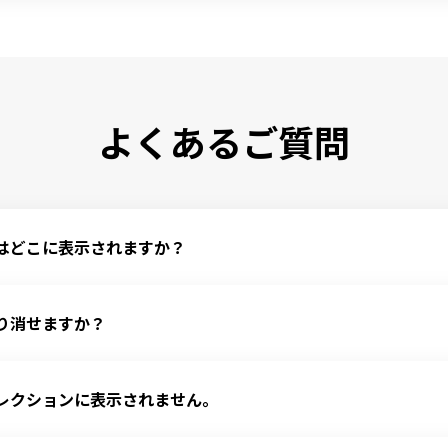
よくあるご質問
はどこに表示されますか？
ット マイコレクションにNFTチケットとして表示されます。

すものであり、実際に入場チケットとして利用することはできません。

り消せますか？
ビスのマイページへ自動転送されてQRチケットとして表示されます。二
げることができます。

んなのチケットへ転送すると、以下のチケット転送日まで各サービスに
ビスへのチケット転送日＞

レクションに表示されません。


前
います。少々お待ち下さい。
